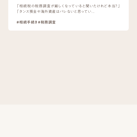
「相続税の税務調査が厳しくなっていると聞いたけれど本当？」
「タンス預金や海外資産はバレないと思ってい...
#相続手続き
#税務調査
安心の相続税申告を
無料駐車場4台あり
茅ヶ崎市、平塚市、藤沢市、鎌倉市に