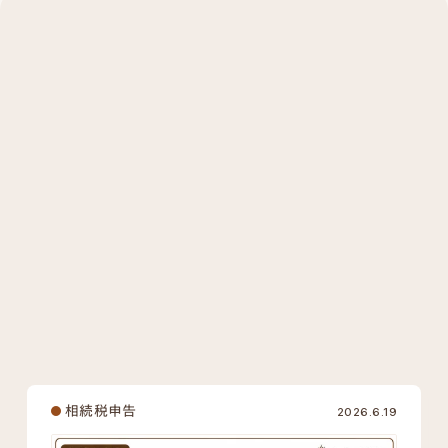
カテゴリーから探す
相続税申告
相続対策
その他
キーワードから探す
#土地
#建物
#有価証券
#現金預貯金
#死亡保険金
#死亡退職金
#事業用財産
#その他の財産
#債務・葬式費用
#税額控除
#生前贈与
#相続手続き
#税務調査
相続税申告
2026.6.19