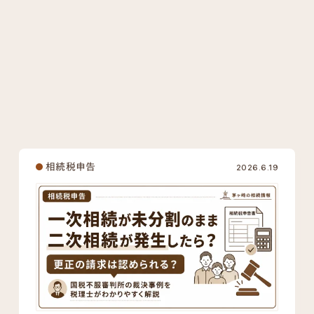
相続税申告
相続対策
その他
キーワードから探す
#土地
#建物
#有価証券
#現金預貯金
#死亡保険金
#死亡退職金
#事業用財産
#その他の財産
#債務・葬式費用
#税額控除
#生前贈与
#相続手続き
#税務調査
相続税申告
2026.6.19