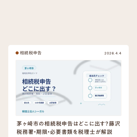
#死亡保険金
#死亡退職金
#事業用財産
#その他の財産
#債務・葬式費用
#税額控除
#生前贈与
#相続手続き
#税務調査
相続税申告
2026.4.4
茅ヶ崎市の相続税申告はどこに出す？藤沢
税務署・期限・必要書類を税理士が解説