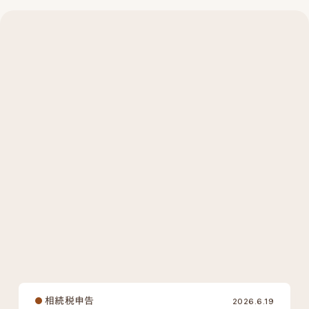
カテゴリーから探す
相続税申告
相続対策
その他
キーワードから探す
#土地
#建物
#有価証券
#現金預貯金
#死亡保険金
#死亡退職金
#事業用財産
#その他の財産
#債務・葬式費用
#税額控除
#生前贈与
#相続手続き
#税務調査
相続税申告
2026.6.19